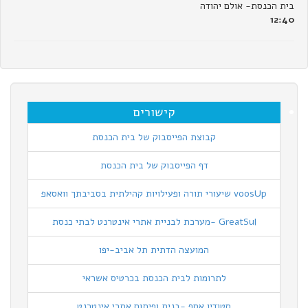
בית הכנסת- אולם יהודה
12:40
קישורים
קבוצת הפייסבוק של בית הכנסת
דף הפייסבוק של בית הכנסת
voosUp שיעורי תורה ופעילויות קהילתית בסביבתך וואסאפ
GreatSul -מערכת לבניית אתרי אינטרנט לבתי כנסת
המועצה הדתית תל אביב-יפו
לתרומות לבית הכנסת בכרטיס אשראי
סטודיו אסף -בנית ופיתוח אתרי אינטרנט