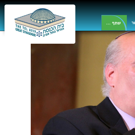
ר
... שתף