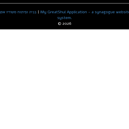
My GreatShul Application - a synagogue websit
|
בניה ופיתוח סטודיו אסף
system.
© 2026